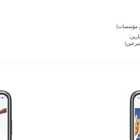
أو مؤسسات)
ارين:
برعين)